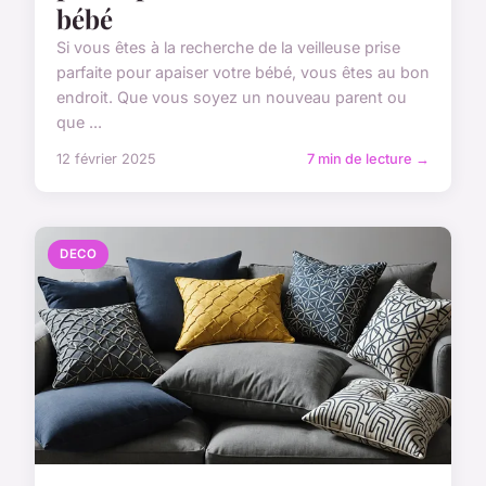
bébé
Si vous êtes à la recherche de la veilleuse prise
parfaite pour apaiser votre bébé, vous êtes au bon
endroit. Que vous soyez un nouveau parent ou
que ...
12 février 2025
7 min de lecture →
DECO