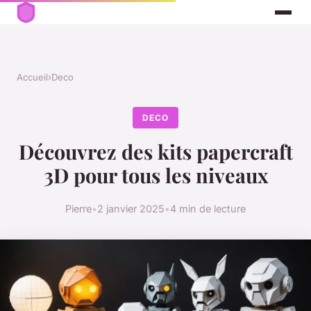
Accueil
›
Deco
DECO
Découvrez des kits papercraft
3D pour tous les niveaux
Pierre
•
2 janvier 2025
•
4 min de lecture