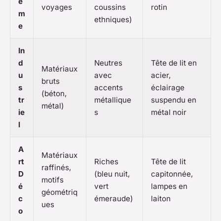
è
voyages
coussins
rotin
m
ethniques)
e
In
d
Neutres
Tête de lit en
Matériaux
u
avec
acier,
bruts
s
accents
éclairage
(béton,
tr
métallique
suspendu en
métal)
ie
s
métal noir
l
A
Matériaux
rt
Riches
Tête de lit
raffinés,
D
(bleu nuit,
capitonnée,
motifs
é
vert
lampes en
géométriq
c
émeraude)
laiton
ues
o