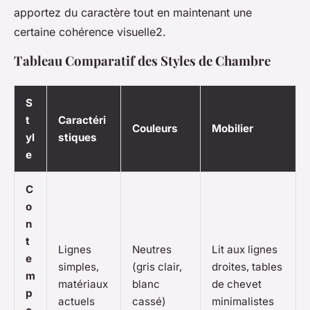
apportez du caractère tout en maintenant une
certaine cohérence visuelle2.
Tableau Comparatif des Styles de Chambre
S
t
Caractéri
Couleurs
Mobilier
yl
stiques
e
C
o
n
t
Lignes
Neutres
Lit aux lignes
e
simples,
(gris clair,
droites, tables
m
matériaux
blanc
de chevet
p
actuels
cassé)
minimalistes