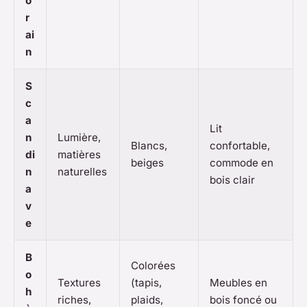
o
r
ai
n
S
c
a
Lit
n
Lumière,
Blancs,
confortable,
di
matières
beiges
commode en
n
naturelles
bois clair
a
v
e
B
Colorées
o
Textures
(tapis,
Meubles en
h
riches,
plaids,
bois foncé ou