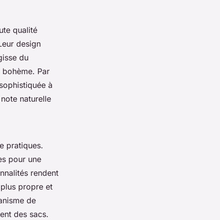
te qualité
Leur design
gisse du
le bohème. Par
sophistiquée à
note naturelle
e pratiques.
es pour une
onnalités rendent
 plus propre et
anisme de
ment des sacs.