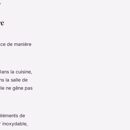
"
re
pace de manière
ans la cuisine,
ns la salle de
lle ne gêne pas
 éléments de
r inoxydable,