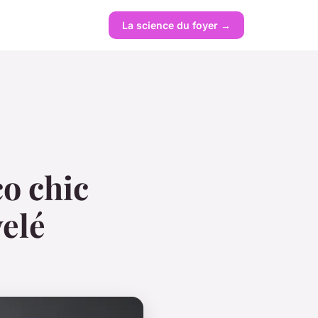
La science du foyer →
o chic
elé