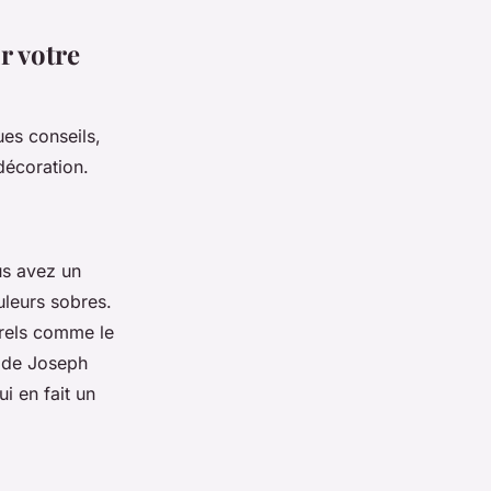
r votre
es conseils,
décoration.
us avez un
uleurs sobres.
urels comme le
de
Joseph
i en fait un