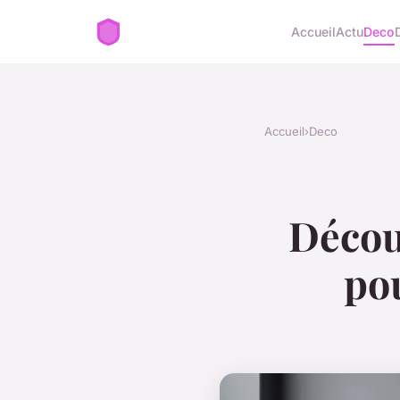
Accueil
Actu
Deco
Accueil
›
Deco
Décou
po