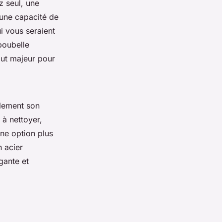
z seul, une
 une capacité de
i vous seraient
poubelle
out majeur pour
ulement son
 à nettoyer,
une option plus
 acier
gante et