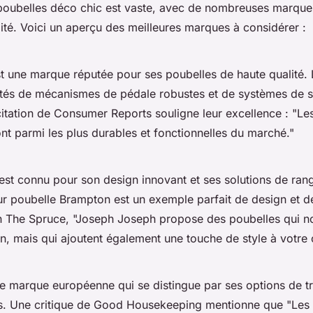
oubelles déco chic est vaste, avec de nombreuses marques
ité. Voici un aperçu des meilleures marques à considérer :
t une marque réputée pour ses poubelles de haute qualité. 
tés de mécanismes de pédale robustes et de systèmes de sa
citation de
Consumer Reports
souligne leur excellence :
"Le
t parmi les plus durables et fonctionnelles du marché."
est connu pour son design innovant et ses solutions de ra
eur poubelle
Brampton
est un exemple parfait de design et de
n
The Spruce
,
"Joseph Joseph propose des poubelles qui n
n, mais qui ajoutent également une touche de style à votre c
e marque européenne qui se distingue par ses options de tri 
s. Une critique de
Good Housekeeping
mentionne que
"Les