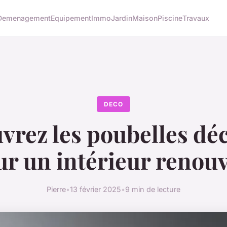
Demenagement
Equipement
Immo
Jardin
Maison
Piscine
Travaux
DECO
vrez les poubelles déc
ur un intérieur renouv
Pierre
•
13 février 2025
•
9 min de lecture