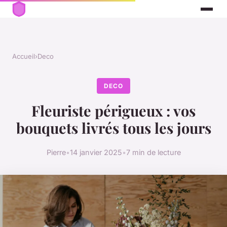
Accueil
›
Deco
DECO
Fleuriste périgueux : vos
bouquets livrés tous les jours
Pierre
•
14 janvier 2025
•
7 min de lecture