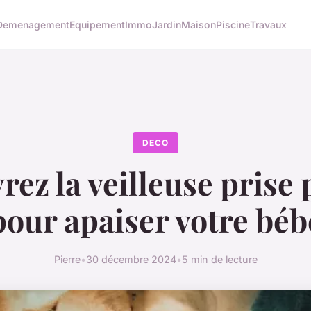
Demenagement
Equipement
Immo
Jardin
Maison
Piscine
Travaux
DECO
ez la veilleuse prise 
pour apaiser votre béb
Pierre
•
30 décembre 2024
•
5 min de lecture