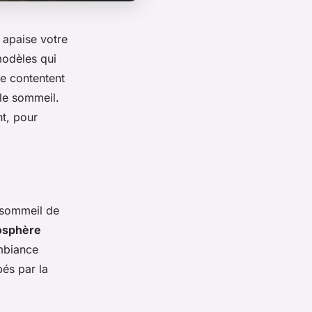
i apaise votre
modèles qui
se contentent
 le sommeil.
t, pour
 sommeil de
osphère
mbiance
bés par la