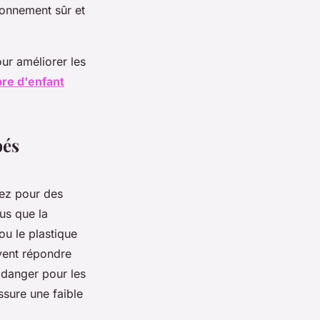
ronnement sûr et
ur améliorer les
bre d'enfant
bés
tez pour des
us que la
ou le plastique
ivent répondre
 danger pour les
assure une faible