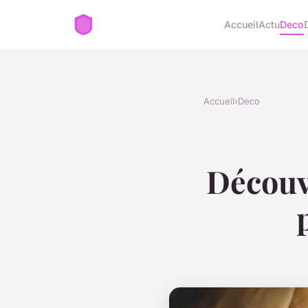
Accueil
Actu
Deco
Accueil
›
Deco
Découvr