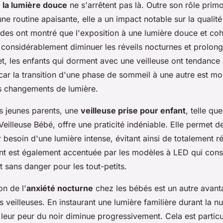
e la lumière douce
ne s'arrêtent pas là. Outre son rôle prim
'une routine apaisante, elle a un impact notable sur la quali
udes ont montré que l'exposition à une lumière douce et co
 considérablement diminuer les réveils nocturnes et prolong
t, les enfants qui dorment avec une veilleuse ont tendance à
car la transition d'une phase de sommeil à une autre est mo
s changements de lumière.
es jeunes parents, une
veilleuse prise pour enfant
, telle que
Veilleuse Bébé, offre une praticité indéniable. Elle permet de
 besoin d'une lumière intense, évitant ainsi de totalement ré
ant est également accentuée par les modèles à LED qui co
t sans danger pour les tout-petits.
on de l'
anxiété nocturne
chez les bébés est un autre avan
 veilleuses. En instaurant une lumière familière durant la nui
 leur peur du noir diminue progressivement. Cela est partic