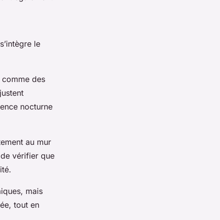
s’intègre le
ns comme des
justent
rience nocturne
ctement au mur
 de vérifier que
ité.
iques, mais
ée, tout en