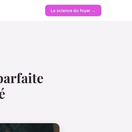
La science du foyer →
parfaite
é