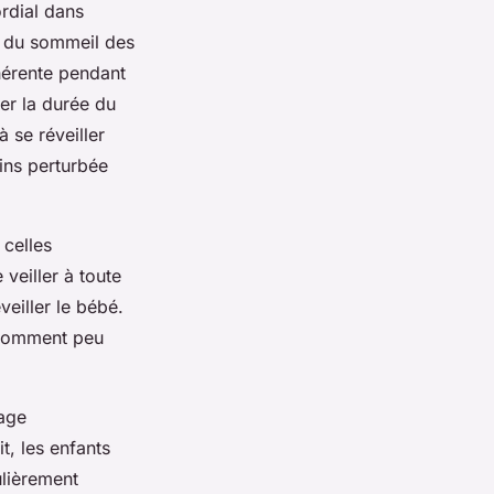
ordial dans
té du sommeil des
hérente pendant
er la durée du
 se réveiller
ins perturbée
 celles
 veiller à toute
veiller le bébé.
nsomment peu
tage
t, les enfants
ulièrement