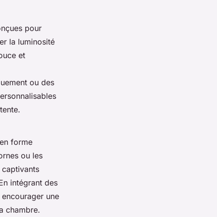
conçues pour
r la luminosité
ouce et
iquement ou des
ersonnalisables
tente.
 en forme
ornes ou les
 captivants
 En intégrant des
t encourager une
la chambre.