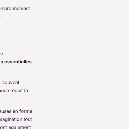
n environnement
.
ne
es essentielles
, souvent
uce réduit la
lleuses en forme
magination tout
 sont également