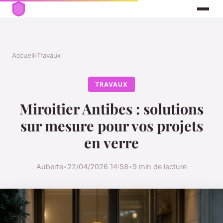
Accueil
›
Travaux
TRAVAUX
Miroitier Antibes : solutions
sur mesure pour vos projets
en verre
Auberte
•
22/04/2026 14:58
•
9 min de lecture