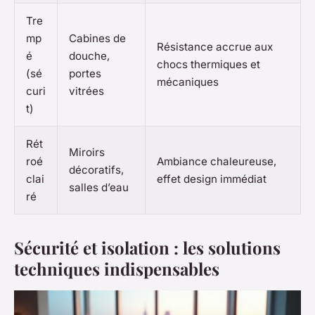
Tre
mp
Cabines de
Résistance accrue aux
é
douche,
chocs thermiques et
(sé
portes
mécaniques
curi
vitrées
t)
Rét
Miroirs
roé
Ambiance chaleureuse,
décoratifs,
clai
effet design immédiat
salles d’eau
ré
Sécurité et isolation : les solutions
techniques indispensables