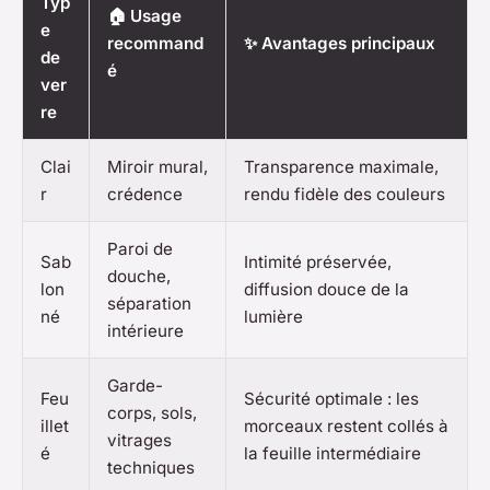
Typ
🏠 Usage
e
recommand
✨ Avantages principaux
de
é
ver
re
Clai
Miroir mural,
Transparence maximale,
r
crédence
rendu fidèle des couleurs
Paroi de
Sab
Intimité préservée,
douche,
lon
diffusion douce de la
séparation
né
lumière
intérieure
Garde-
Feu
Sécurité optimale : les
corps, sols,
illet
morceaux restent collés à
vitrages
é
la feuille intermédiaire
techniques