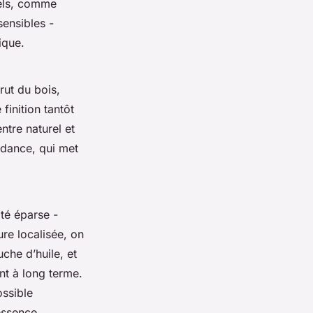
rels, comme
sensibles -
ique.
rut du bois,
finition tantôt
ntre naturel et
ndance, qui met
ité éparse -
re localisée, on
che d’huile, et
nt à long terme.
ossible
essence.