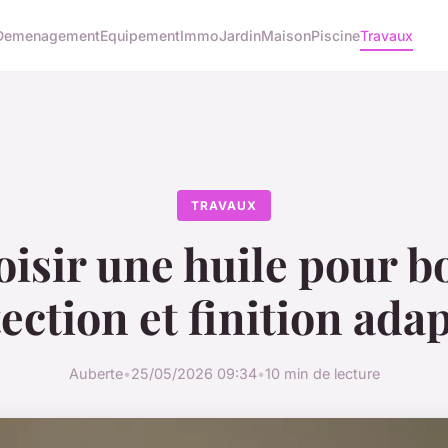
Demenagement
Equipement
Immo
Jardin
Maison
Piscine
Travaux
TRAVAUX
isir une huile pour bo
ection et finition ada
Auberte
•
25/05/2026 09:34
•
10 min de lecture