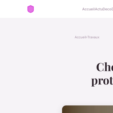
Accueil
Actu
Deco
Accueil
›
Travaux
Cho
prot