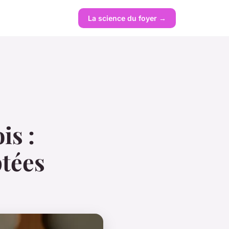
La science du foyer →
is :
ptées