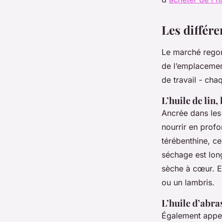
Les différe
Le marché regor
de l’emplacemen
de travail - cha
L’huile de lin
Ancrée dans les 
nourrir en profo
térébenthine, ce 
séchage est long
sèche à cœur. E
ou un lambris.
L’huile d’abr
Également appel