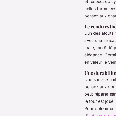
et respect du c
celles formulées
pensez aux cham
Le rendu esthé
L’un des atouts 
avec une sensati
mate, tantôt lég
élégance. Certa
en valeur le vei
Une durabilité
Une surface huil
pensez aux goutt
peut réparer sa
le tour est joué
Pour obtenir un 
d'
acheter de l'h