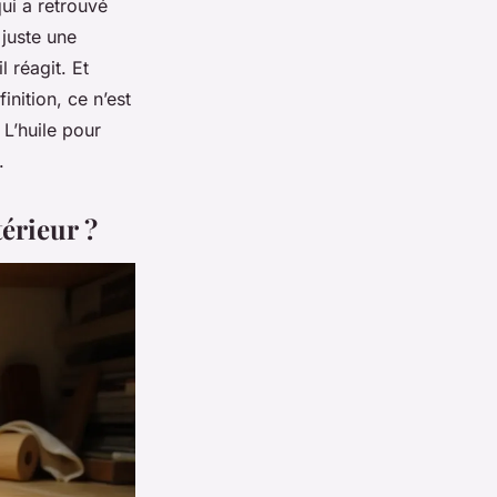
ui a retrouvé
 juste une
l réagit. Et
nition, ce n’est
L’huile pour
.
térieur ?