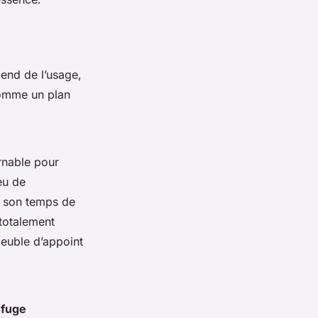
end de l’usage,
comme un plan
urnable pour
eu de
 : son temps de
 totalement
meuble d’appoint
ofuge