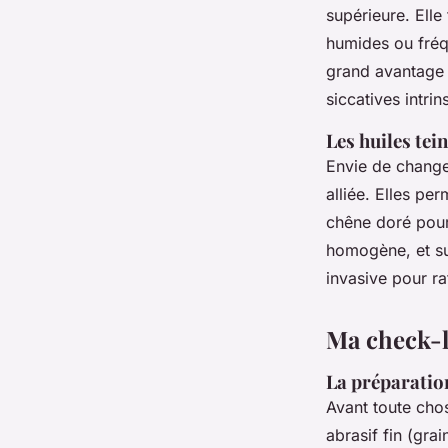
supérieure. Elle
humides ou fréqu
grand avantage ?
siccatives intri
Les huiles tei
Envie de changer
alliée. Elles pe
chêne doré pour 
homogène, et sur
invasive pour ra
Ma check-l
La préparation
Avant toute cho
abrasif fin (gra