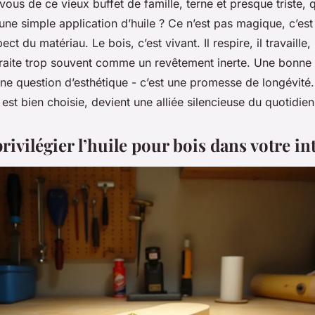
us de ce vieux buffet de famille, terne et presque triste, q
une simple application d’huile ? Ce n’est pas magique, c’est
ct du matériau. Le bois, c’est vivant. Il respire, il travaille, i
traite trop souvent comme un revêtement inerte. Une bonne fi
e question d’esthétique - c’est une promesse de longévité. 
 est bien choisie, devient une alliée silencieuse du quotidien
ivilégier l’huile pour bois dans votre in