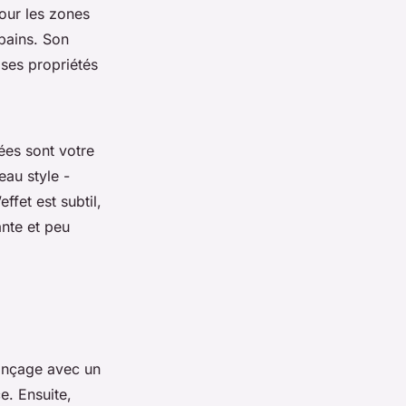
pour les zones
 bains. Son
 ses propriétés
ées sont votre
eau style -
ffet est subtil,
ante et peu
ponçage avec un
e. Ensuite,