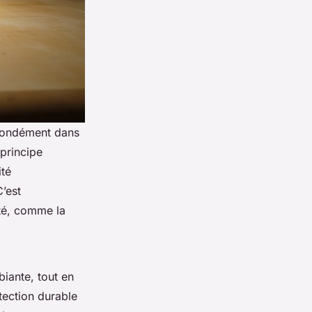
ofondément dans
 principe
ité
C’est
ité, comme la
biante, tout en
otection durable