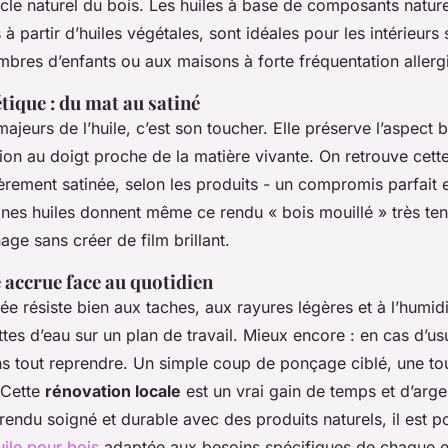
ycle naturel du bois. Les huiles à base de composants natu
 à partir d’huiles végétales, sont idéales pour les intérieurs 
bres d’enfants ou aux maisons à forte fréquentation allerg
tique : du mat au satiné
majeurs de l’huile, c’est son toucher. Elle préserve l’aspect b
on au doigt proche de la matière vivante. On retrouve cette 
èrement satinée, selon les produits - un compromis parfait e
ines huiles donnent même ce rendu « bois mouillé » très te
nage sans créer de film brillant.
 accrue face au quotidien
ée résiste bien aux taches, aux rayures légères et à l’humid
es d’eau sur un plan de travail. Mieux encore : en cas d’usu
ns tout reprendre. Un simple coup de ponçage ciblé, une tou
. Cette
rénovation locale
est un vrai gain de temps et d’arge
rendu soigné et durable avec des produits naturels, il est p
uile pour bois
adaptée aux besoins spécifiques de chaque 