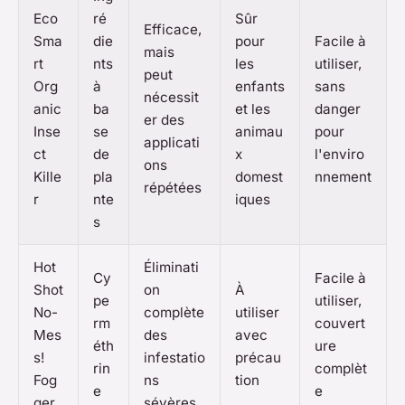
Eco
ré
Sûr
Efficace,
Sma
die
pour
Facile à
mais
rt
nts
les
utiliser,
peut
Org
à
enfants
sans
nécessit
anic
ba
et les
danger
er des
Inse
se
animau
pour
applicati
ct
de
x
l'enviro
ons
Kille
pla
domest
nnement
répétées
r
nte
iques
s
Hot
Éliminati
Cy
Facile à
Shot
on
À
pe
utiliser,
No-
complète
utiliser
rm
couvert
Mes
des
avec
éth
ure
s!
infestatio
précau
rin
complèt
Fog
ns
tion
e
e
ger
sévères