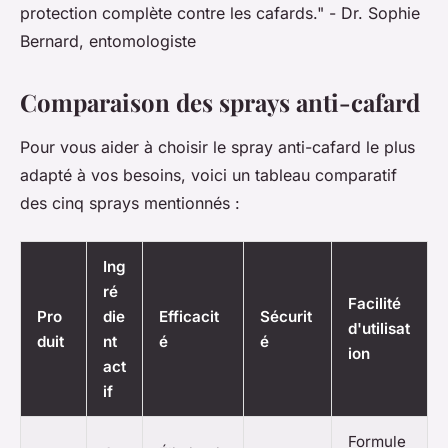
protection complète contre les cafards."
- Dr. Sophie
Bernard, entomologiste
Comparaison des sprays anti-cafard
Pour vous aider à choisir le spray anti-cafard le plus
adapté à vos besoins, voici un tableau comparatif
des cinq sprays mentionnés :
Ing
ré
Facilité
Pro
die
Efficacit
Sécurit
d'utilisat
duit
nt
é
é
ion
act
if
Formule