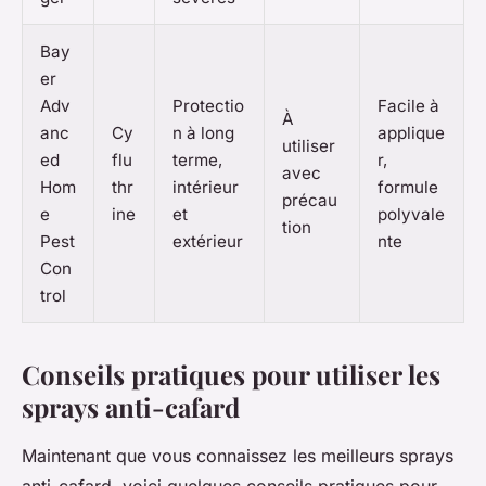
Bay
er
Adv
Protectio
Facile à
À
anc
Cy
n à long
applique
utiliser
ed
flu
terme,
r,
avec
Hom
thr
intérieur
formule
précau
e
ine
et
polyvale
tion
Pest
extérieur
nte
Con
trol
Conseils pratiques pour utiliser les
sprays anti-cafard
Maintenant que vous connaissez les meilleurs sprays
anti-cafard, voici quelques conseils pratiques pour