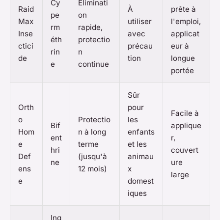
Cy
Éliminati
Raid
À
prête à
pe
on
Max
utiliser
l'emploi,
rm
rapide,
Inse
avec
applicat
éth
protectio
ctici
précau
eur à
rin
n
de
tion
longue
e
continue
portée
Sûr
Orth
pour
Facile à
o
Protectio
les
Bif
applique
Hom
n à long
enfants
ent
r,
e
terme
et les
hri
couvert
Def
(jusqu'à
animau
ne
ure
ens
12 mois)
x
large
e
domest
iques
Ing