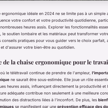
se ergonomique idéale en 2024 ne se limite pas à un simple 
luence votre confort et votre productivité quotidienne, parti
ombreuses heures assis. Explorer les fonctionnalités essent
té, le soutien lombaire et les matériaux peut transformer vot
s conseils pratiques pour vous guider vers le choix parfait, a
et d'assurer votre bien-être au quotidien.
 de la chaise ergonomique pour le travai
ù le télétravail continue de prendre de l'ampleur,
l'import
mique
ne saurait être sous-estimée. Elle joue un rôle essenti
es heures assis, influençant directement la productivité et 
sture adéquate contribue non seulement à une meilleure con
nution des distractions liées à l'inconfort. De plus, les
bienf
omiques
se manifestent par une
prévention efficace des d