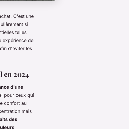
achat. C'est une
culièrement si
ielles telles
re expérience de
fin d'éviter les
l en 2024
ance d'une
el pour ceux qui
le confort au
centration mais
aits des
ouleurs