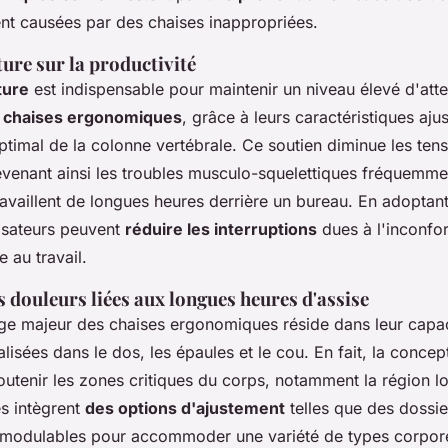
ent causées par des chaises inappropriées.
ture sur la productivité
ture
est indispensable pour maintenir un niveau élevé d'atte
s
chaises ergonomiques
, grâce à leurs caractéristiques aju
timal de la colonne vertébrale. Ce soutien diminue les ten
évenant ainsi les troubles musculo-squelettiques fréquemm
ravaillent de longues heures derrière un bureau. En adoptan
lisateurs peuvent
réduire les interruptions
dues à l'inconfor
 au travail.
 douleurs liées aux longues heures d'assise
ge majeur des chaises ergonomiques réside dans leur capa
alisées dans le dos, les épaules et le cou. En fait, la conce
outenir les zones critiques du corps, notamment la région l
s intègrent
des options d'ajustement
telles que des dossier
modulables pour accommoder une variété de types corpore