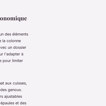
rgonomique
'un des éléments
e la colonne
avec un dossier
ur l'adapter à
e pour limiter
uat aux cuisses,
e des genoux.
s ajustables
 épaules et des