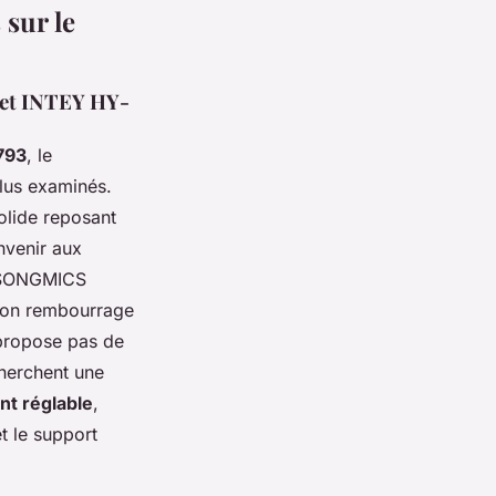
sur le
et INTEY HY-
793
, le
plus examinés.
olide reposant
nvenir aux
u SONGMICS
 son rembourrage
 propose pas de
cherchent une
t réglable
,
t le support