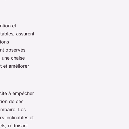
ntion et
stables, assurent
sions
ent observés
t une chaise
t et améliorer
cité à empêcher
ption de ces
ombaire. Les
s inclinables et
ls, réduisant