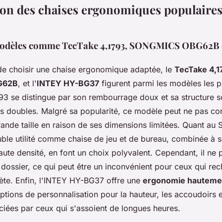
n des chaises ergonomiques populaires 
modèles comme TecTake 4,1793, SONGMICS OBG62B 
t de choisir une chaise ergonomique adaptée, le
TecTake 4,1
G62B
, et l'
INTEY HY-BG37
figurent parmi les modèles les 
93 se distingue par son rembourrage doux et sa structure s
tes doubles. Malgré sa popularité, ce modèle peut ne pas co
ande taille en raison de ses dimensions limitées. Quant a
le utilité comme chaise de jeu et de bureau, combinée à
ute densité, en font un choix polyvalent. Cependant, il ne
dossier, ce qui peut être un inconvénient pour ceux qui re
lète. Enfin, l'INTEY HY-BG37 offre une
ergonomie hautemen
tions de personnalisation pour la hauteur, les accoudoirs e
ciées par ceux qui s'assoient de longues heures.