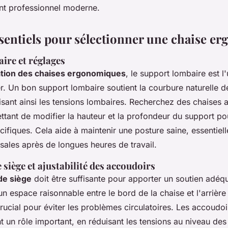
nt professionnel moderne.
ssentiels pour sélectionner une chaise e
ire et réglages
ation des chaises ergonomiques
, le support lombaire est l
r. Un bon support lombaire soutient la courbure naturelle d
isant ainsi les tensions lombaires. Recherchez des chaises 
ttant de modifier la hauteur et la profondeur du support po
ifiques. Cela aide à maintenir une posture saine, essentiell
sales après de longues heures de travail.
siège et ajustabilité des accoudoirs
de siège
doit être suffisante pour apporter un soutien adéq
 un espace raisonnable entre le bord de la chaise et l'arrièr
rucial pour éviter les problèmes circulatoires. Les
accoudoir
 un rôle important, en réduisant les tensions au niveau des