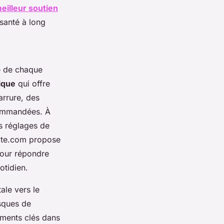
eilleur soutien
 santé à long
ie de chaque
ique
qui offre
rrure, des
commandées. À
es réglages de
vite.com propose
pour répondre
otidien.
ale vers le
isques de
léments clés dans