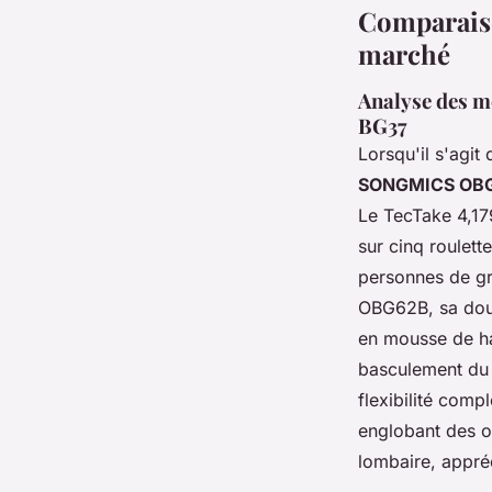
Comparaiso
marché
Analyse des 
BG37
Lorsqu'il s'agi
SONGMICS OB
Le TecTake 4,17
sur cinq roulet
personnes de gr
OBG62B, sa doub
en mousse de ha
basculement du 
flexibilité comp
englobant des op
lombaire, appré