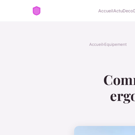
Accueil
Actu
Deco
Accueil
›
Equipement
Comm
erg