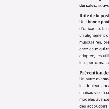
dorsales
, souv
Rôle de la pos
Une
bonne pos
d'efficacité. Le
un alignement op
musculaires, pr
chez ceux qui t
adaptée, les uti
leur performance
Prévention des
Un autre avanta
les douleurs loc
chaises vise à s
modèles avancé
des accoudoirs 