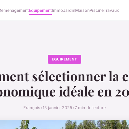
Demenagement
Equipement
Immo
Jardin
Maison
Piscine
Travaux
EQUIPEMENT
ent sélectionner la c
onomique idéale en 20
François
•
15 janvier 2025
•
7 min de lecture