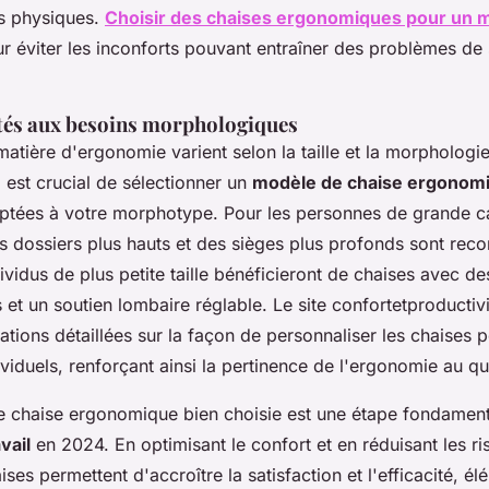
ns physiques.
Choisir des chaises ergonomiques pour un m
ur éviter les inconforts pouvant entraîner des problèmes de
tés aux besoins morphologiques
atière d'ergonomie varient selon la taille et la morpholog
il est crucial de sélectionner un
modèle de chaise ergonom
ptées à votre morphotype. Pour les personnes de grande ca
s dossiers plus hauts et des sièges plus profonds sont re
ndividus de plus petite taille bénéficieront de chaises avec d
 et un soutien lombaire réglable. Le site confortetproducti
ions détaillées sur la façon de personnaliser les chaises 
viduels, renforçant ainsi la pertinence de l'ergonomie au qu
e chaise ergonomique bien choisie est une étape fondament
vail
en 2024. En optimisant le confort et en réduisant les r
ises permettent d'accroître la satisfaction et l'efficacité, é