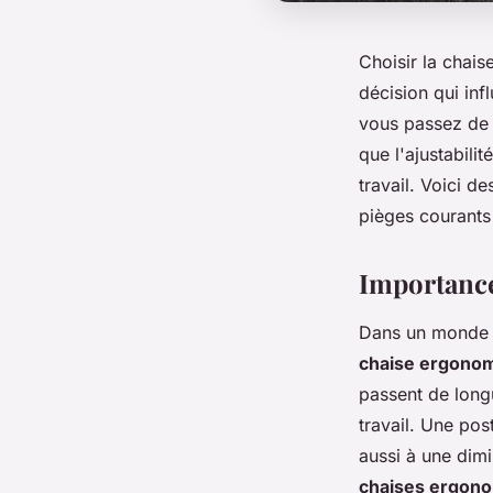
Choisir la chai
décision qui inf
vous passez de n
que l'ajustabili
travail. Voici de
pièges courants 
Importance
Dans un monde o
chaise ergono
passent de longu
travail. Une po
aussi à une dimi
chaises ergon