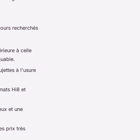
jours recherchés
rieure à celle
quable.
jettes à l'usure
mats Hi8 et
eux et une
s prix très