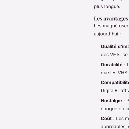
plus longue.
Les avantages
Les magnétoscop
aujourd'hui :
Qualité d'im
des VHS, ce 
Durabilité
: 
que les VHS.
Compatibilit
Digital8, offr
Nostalgie
: P
époque où la 
Coût
: Les m
abordables, c