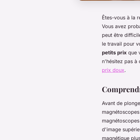
Êtes-vous à la 
Vous avez proba
peut être diffic
le travail pour 
petits prix
que v
n'hésitez pas à 
prix doux
.
Comprendre
Avant de plonger
magnétoscopes v
magnétoscopes v
d'image supérieu
magnétique plus 