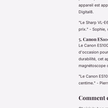
appareil est app
Digital8.
"Le Sharp VL-E6
prix."
- Sophie, 
5. Canon ES1
Le Canon ES100
d'occasion pour
durabilité, cet 
magnétoscope d
"Le Canon ES100
centime."
- Pier
Comment ch