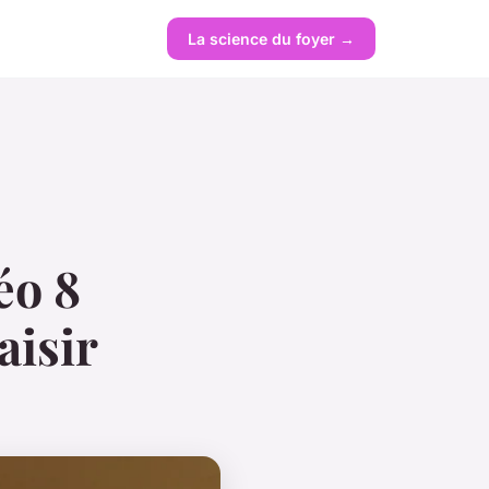
La science du foyer →
éo 8
aisir