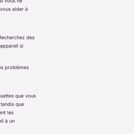
si vous ne
vous aider à
. Recherchez des
ppareil si
des problèmes
settes que vous
 tandis que
ent les
il à un