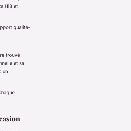
ts Hi8 et
pport qualité-
re trouvé
nelle et sa
s un
 chaque
casion