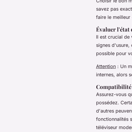
Choisir le bon 
savez pas exact
faire le meilleur
Évaluer l'état 
Il est crucial d
signes d'usure,
possible pour v
Attention
: Un m
internes, alors s
Compatibilité 
Assurez-vous qu
possédez. Certa
d'autres peuvent
fonctionnalités 
téléviseur mode