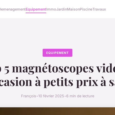
Demenagement
Equipement
Immo
Jardin
Maison
Piscine
Travaux
EQUIPEMENT
 5 magnétoscopes vid
casion à petits prix à s
François
•
10 février 2025
•
6 min de lecture