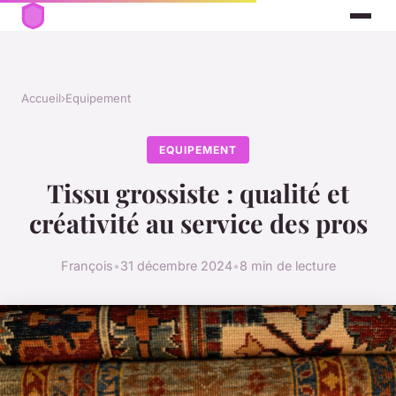
Accueil
›
Equipement
EQUIPEMENT
Tissu grossiste : qualité et
créativité au service des pros
François
•
31 décembre 2024
•
8 min de lecture