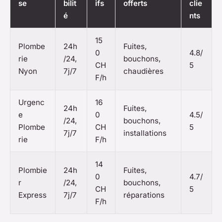
se
bilit
ifs
offerts
clie
é
nts
15
Plombe
24h
Fuites,
0
4.8/
rie
/24,
bouchons,
CH
5
Nyon
7j/7
chaudières
F/h
Urgenc
16
24h
Fuites,
e
0
4.5/
/24,
bouchons,
Plombe
CH
5
7j/7
installations
rie
F/h
14
Plombie
24h
Fuites,
0
4.7/
r
/24,
bouchons,
CH
5
Express
7j/7
réparations
F/h