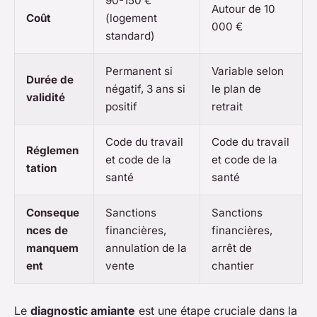
90-150 €
Autour de 10
Coût
(logement
000 €
standard)
Permanent si
Variable selon
Durée de
négatif, 3 ans si
le plan de
validité
positif
retrait
Code du travail
Code du travail
Réglemen
et code de la
et code de la
tation
santé
santé
Conseque
Sanctions
Sanctions
nces de
financières,
financières,
manquem
annulation de la
arrêt de
ent
vente
chantier
Le
diagnostic amiante
est une étape cruciale dans la