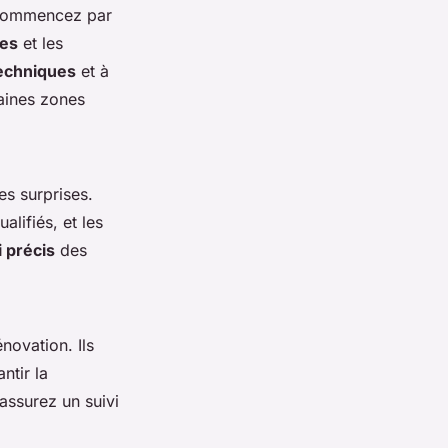
. Commencez par
ues
et les
techniques
et à
aines zones
es surprises.
alifiés, et les
i précis
des
énovation. Ils
ntir la
assurez un suivi