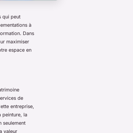
s qui peut
lementations à
sformation. Dans
our maximiser
otre espace en
atrimoine
services de
ette entreprise,
 peinture, la
on seulement
a valeur