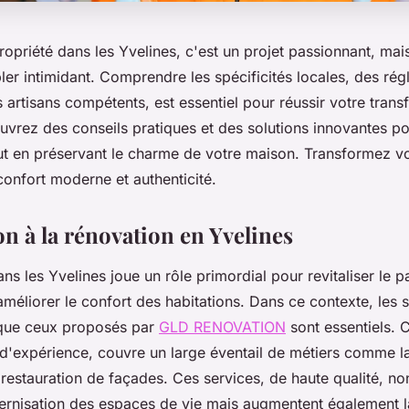
opriété dans les Yvelines, c'est un projet passionnant, mai
er intimidant. Comprendre les spécificités locales, des rég
 artisans compétents, est essentiel pour réussir votre tran
ouvrez des conseils pratiques et des solutions innovantes p
ut en préservant le charme de votre maison. Transformez v
e confort moderne et authenticité.
n à la rénovation en Yvelines
ns les Yvelines joue un rôle primordial pour revitaliser le p
 améliorer le confort des habitations. Dans ce contexte, les 
 que ceux proposés par
GLD RENOVATION
sont essentiels. C
d'expérience, couvre un large éventail de métiers comme la
 restauration de façades. Ces services, de haute qualité, n
ernisation des espaces de vie mais augmentent également l