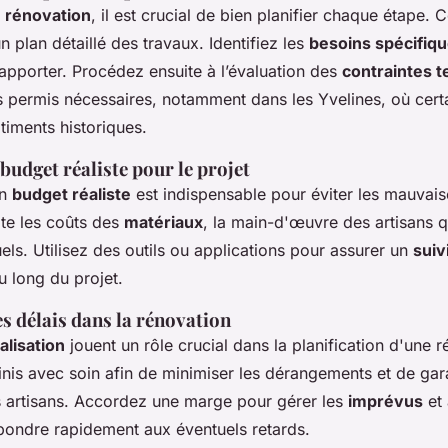
e
rénovation
, il est crucial de bien planifier chaque étape
un plan détaillé des travaux. Identifiez les
besoins spécifiq
apporter. Procédez ensuite à l’évaluation des
contraintes 
s permis nécessaires, notamment dans les Yvelines, où cert
timents historiques.
budget réaliste pour le projet
un
budget réaliste
est indispensable pour éviter les mauvais
te les coûts des
matériaux
, la main-d'œuvre des artisans qu
ls. Utilisez des outils ou applications pour assurer un
suiv
u long du projet.
s délais dans la rénovation
alisation
jouent un rôle crucial dans la planification d'une r
inis avec soin afin de minimiser les dérangements et de gara
es artisans. Accordez une marge pour gérer les
imprévus
et 
épondre rapidement aux éventuels retards.