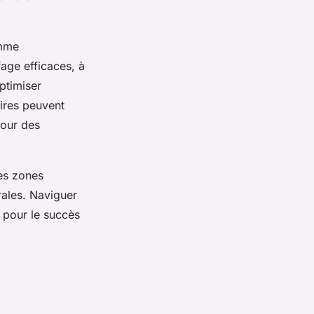
omme
fage efficaces, à
ptimiser
ires peuvent
pour des
nes zones
rales. Naviguer
 pour le succès