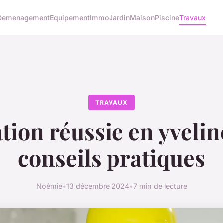
Demenagement
Equipement
Immo
Jardin
Maison
Piscine
Travaux
TRAVAUX
ion réussie en yvelin
conseils pratiques
Noémie
•
13 décembre 2024
•
7 min de lecture