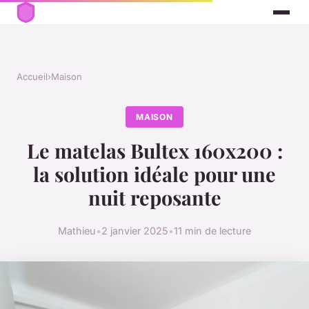
Accueil
›
Maison
MAISON
Le matelas Bultex 160x200 :
la solution idéale pour une
nuit reposante
Mathieu
•
2 janvier 2025
•
11 min de lecture