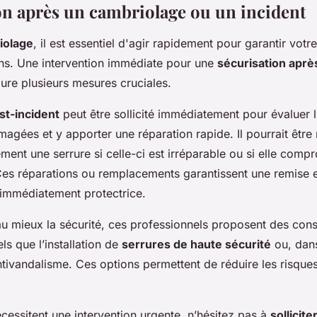
on après un cambriolage ou un incident
iolage
, il est essentiel d'agir rapidement pour garantir votre
ens. Une intervention immédiate pour une
sécurisation aprè
lure plusieurs mesures cruciales.
st-incident
peut être sollicité immédiatement pour évaluer l
agées et y apporter une réparation rapide. Il pourrait être
ment une serrure si celle-ci est irréparable ou si elle comp
 Ces réparations ou remplacements garantissent une remise e
t immédiatement protectrice.
au mieux la sécurité, ces professionnels proposent des cons
ls que l’installation de
serrures de haute sécurité
ou, dans
tivandalisme. Ces options permettent de réduire les risques
cessitent une intervention urgente, n’hésitez pas à
sollicite