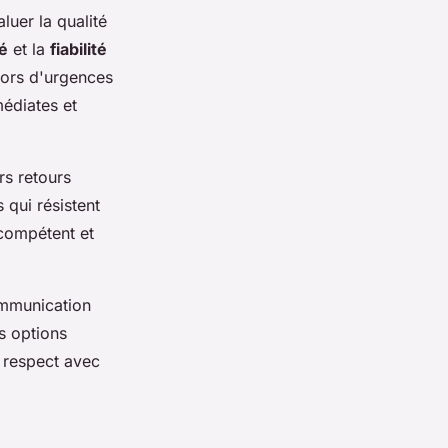
luer la qualité
té
et la
fiabilité
lors d'urgences
médiates et
rs retours
qui résistent
compétent et
ommunication
s options
e respect avec