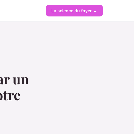
La science du foyer →
ar un
otre