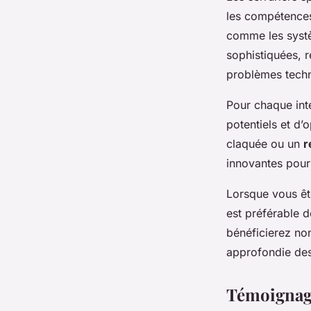
les compétences
comme les systè
sophistiquées, r
problèmes tech
Pour chaque inte
potentiels et d’
claquée ou un
r
innovantes pour 
Lorsque vous êt
est préférable 
bénéficierez no
approfondie de
Témoignage