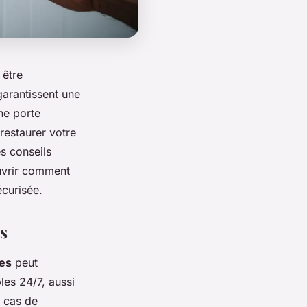
 être
garantissent une
ne porte
restaurer votre
es conseils
uvrir comment
écurisée.
es
ses
peut
les 24/7, aussi
n cas de