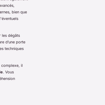
avancés,
ernes, bien que
d'éventuels
r les dégâts
ure d’une porte
des techniques
 complexe, il
de
. Vous
réhension