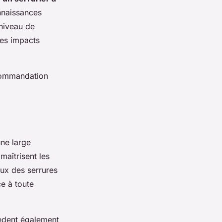
onnaissances
 niveau de
les impacts
ecommandation
une large
maîtrisent les
ux des serrures
e à toute
dent également