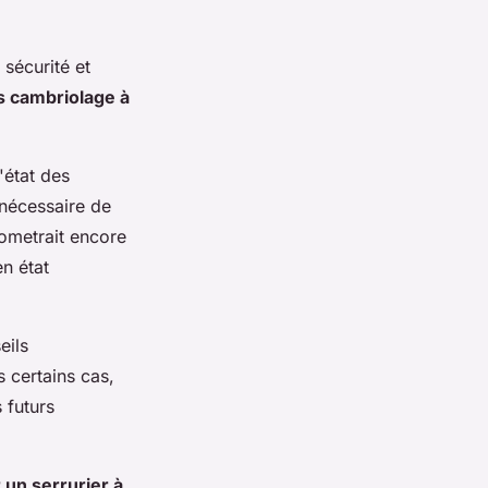
 sécurité et
s cambriolage à
'état des
 nécessaire de
rometrait encore
n état
eils
 certains cas,
 futurs
r un serrurier à