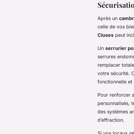
Sécurisati
Après un
cambr
celle de vos bi
Cluses
peut inc
Un
serrurier po
serrures endomm
remplacer totale
votre sécurité.
fonctionnelle e
Pour renforcer 
personnalisés, te
des systèmes an
d’effraction.
Si vos locaux né