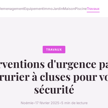
Demenagement
Equipement
Immo
Jardin
Maison
Piscine
Travaux
TRAVAUX
rventions d'urgence p
rurier à cluses pour v
sécurité
Noémie
•
17 février 2025
•
5 min de lecture