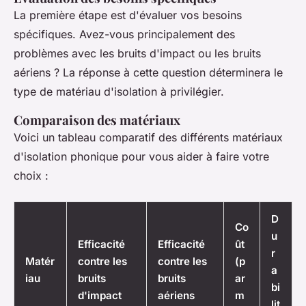
La première étape est d'évaluer vos besoins
spécifiques. Avez-vous principalement des
problèmes avec les bruits d'impact ou les bruits
aériens ? La réponse à cette question déterminera le
type de matériau d'isolation à privilégier.
Comparaison des matériaux
Voici un tableau comparatif des différents matériaux
d'isolation phonique pour vous aider à faire votre
choix :
D
Co
u
Efficacité
Efficacité
ût
r
Matér
contre les
contre les
(p
a
iau
bruits
bruits
ar
bi
d'impact
aériens
m
lit