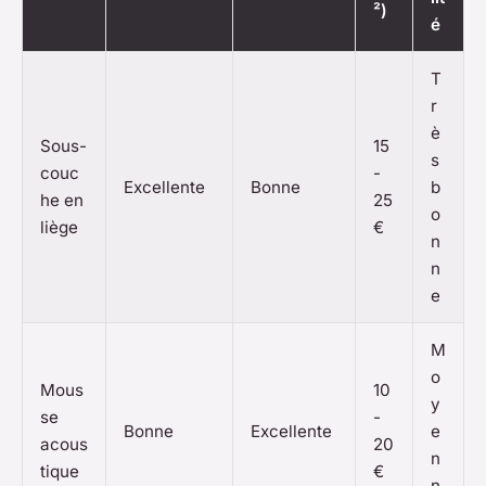
²)
é
T
r
è
Sous-
15
s
couc
-
Excellente
Bonne
b
he en
25
o
liège
€
n
n
e
M
o
Mous
10
y
se
-
Bonne
Excellente
e
acous
20
n
tique
€
n