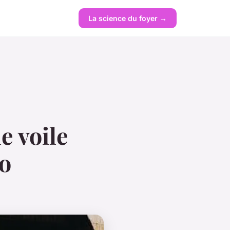
La science du foyer →
e voile
co