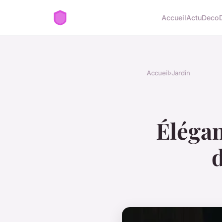
Accueil
Actu
Deco
Accueil
›
Jardin
Élégan
d