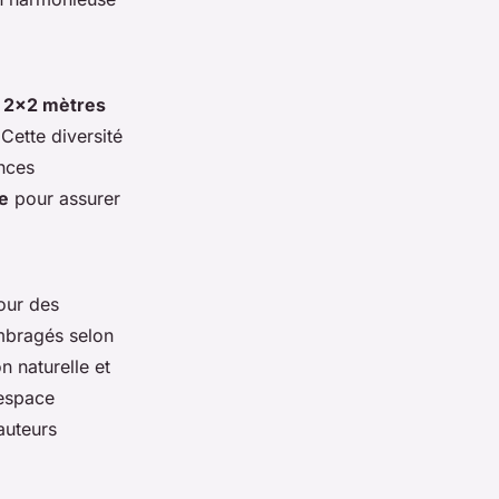
e
2x2 mètres
 Cette diversité
ences
he
pour assurer
ur des
ombragés selon
n naturelle et
 espace
auteurs