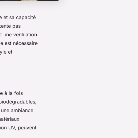
e et sa capacité
tente pas
t une ventilation
re est nécessaire
yle et
 à la fois
 biodégradables,
er une ambiance
matériaux
tion UV, peuvent