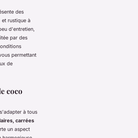
résente des
et rustique à
peu d'entretien,
litée par des
conditions
 vous permettant
eux de
de coco
s'adapter à tous
aires, carrées
rte un aspect
on harmonieuse