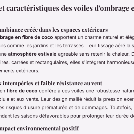
t caractéristiques des voiles d'ombrage e
ambiance créée dans les espaces extérieurs
brage en fibre de coco
apportent un charme naturel et élé
rs comme les jardins et les terrasses. Leur tissage aéré lais
 une
atmosphère estivale
agréable sans retenir la chaleur. 
ires, carrées et rectangulaires, elles s'intègrent harmonie
ements extérieurs.
 intempéries et faible résistance au vent
 en
fibre de coco
confère à ces voiles une robustesse nature
 pluie et aux vents. Leur design maillé réduit la pression exe
es risques d'usure prématurée et de dommages. Toutefois, il
endant les saisons défavorables pour prolonger leur durée d
 impact environnemental positif