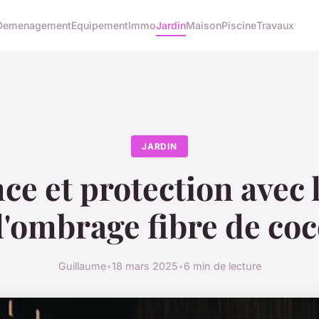
Demenagement
Equipement
Immo
Jardin
Maison
Piscine
Travaux
JARDIN
ce et protection avec l
'ombrage fibre de co
Guillaume
•
18 mars 2025
•
6 min de lecture