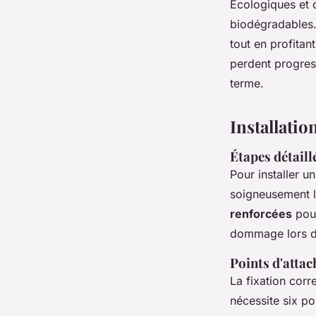
Écologiques et 
biodégradables. 
tout en profitan
perdent progress
terme.
Installatio
Étapes détaill
Pour installer u
soigneusement l
renforcées
pour
dommage lors de 
Points d'attac
La fixation cor
nécessite six po