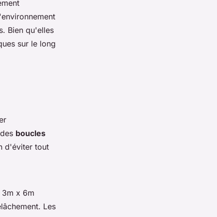
rement
l'environnement
s. Bien qu'elles
ques sur le long
er
c des
boucles
n d'éviter tout
de 3m x 6m
relâchement. Les