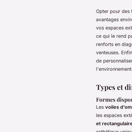
Opter pour des f
avantages envir
vos espaces exté
ce qui le rend pa
renforts en diag
venteuses. Enfin
de personnalise
l'environnement
Types et d
Formes dispo
Les
voiles d'om
les espaces exté
et rectangulair
esthétique uniqu