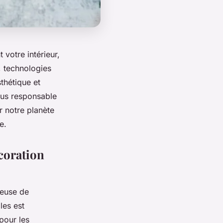
votre intérieur,
, technologies
sthétique et
lus responsable
r notre planète
e.
coration
ueuse de
les est
 pour les