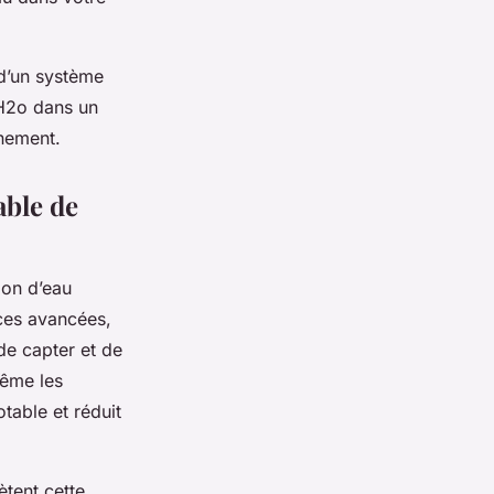
 d’un système
r H2o dans un
nnement.
able de
ion d’eau
ces avancées,
de capter et de
même les
table et réduit
ètent cette