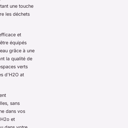
rtant une touche
ire les déchets
efficace et
être équipés
’eau grâce à une
nt la qualité de
 espaces verts
les d'H2O at
ent
les, sans
ine dans vos
 H2o et
eau dans votre