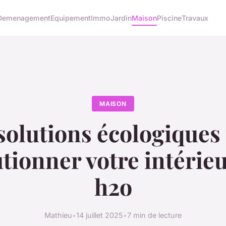
Demenagement
Equipement
Immo
Jardin
Maison
Piscine
Travaux
MAISON
solutions écologiques
tionner votre intérie
h2o
Mathieu
•
14 juillet 2025
•
7 min de lecture