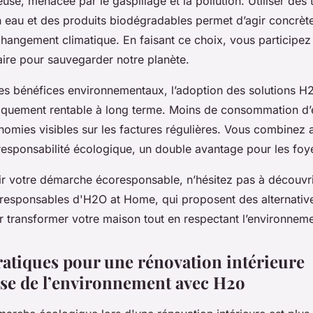
use, menacée par le gaspillage et la pollution. Utiliser des
eau et des produits biodégradables permet d’agir concrèt
 changement climatique. En faisant ce choix, vous participez 
ire pour sauvegarder notre planète.
des bénéfices environnementaux, l’adoption des solutions 
quement rentable à long terme. Moins de consommation d’e
nomies visibles sur les factures régulières. Vous combinez ai
esponsabilité écologique, un double avantage pour les fo
r votre démarche écoresponsable, n’hésitez pas à découvri
s responsables d'H2O at Home, qui proposent des alternativ
r transformer votre maison tout en respectant l’environneme
ratiques pour une rénovation intérieure
se de l’environnement avec H2o