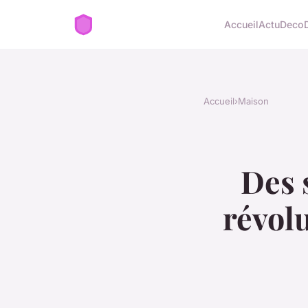
Accueil
Actu
Deco
Accueil
›
Maison
Des 
révolu