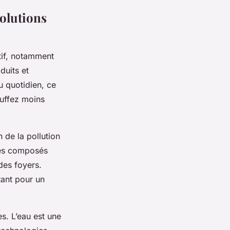
olutions
tif, notamment
duits et
u quotidien, ce
auffez moins
 de la pollution
les composés
des foyers.
tant pour un
es. L’eau est une