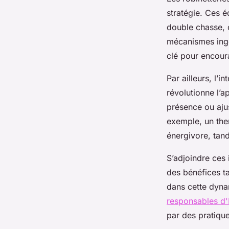
stratégie. Ces é
double chasse, o
mécanismes ingén
clé pour encour
Par ailleurs, l’i
révolutionne l’
présence ou ajus
exemple, un the
énergivore, tand
S’adjoindre ces 
des bénéfices ta
dans cette dynam
responsables d
par des pratiqu