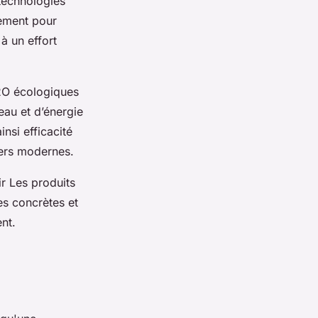
 technologies
ement pour
à un effort
H2O écologiques
au et d’énergie
nsi efficacité
yers modernes.
r Les produits
es concrètes et
nt.