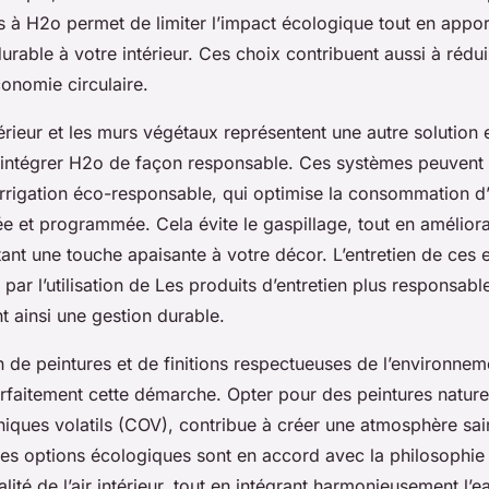
ées à H2o permet de limiter l’impact écologique tout en appo
urable à votre intérieur. Ces choix contribuent aussi à rédu
conomie circulaire.
térieur et les murs végétaux représentent une autre solution 
 intégrer H2o de façon responsable. Ces systèmes peuvent 
irrigation éco-responsable, qui optimise la consommation d
lée et programmée. Cela évite le gaspillage, tout en améliora
rtant une touche apaisante à votre décor. L’entretien de ces
té par l’utilisation de Les produits d’entretien plus responsab
t ainsi une gestion durable.
tion de peintures et de finitions respectueuses de l’environnem
aitement cette démarche. Opter pour des peintures naturel
ques volatils (COV), contribue à créer une atmosphère sa
Ces options écologiques sont en accord avec la philosophie
alité de l’air intérieur, tout en intégrant harmonieusement l’