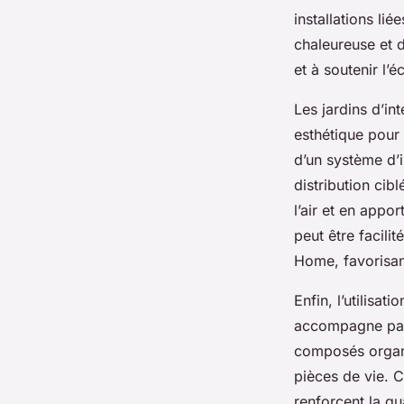
installations li
chaleureuse et d
et à soutenir l’é
Les jardins d’in
esthétique pour
d’un système d’
distribution cib
l’air et en appo
peut être facili
Home, favorisan
Enfin, l’utilisa
accompagne parf
composés organi
pièces de vie. 
renforcent la qu