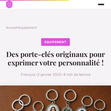
Accueil
›
Equipement
EQUIPEMENT
Des porte-clés originaux pour
exprimer votre personnalité !
François
•
2 janvier 2025
•
8 min de lecture