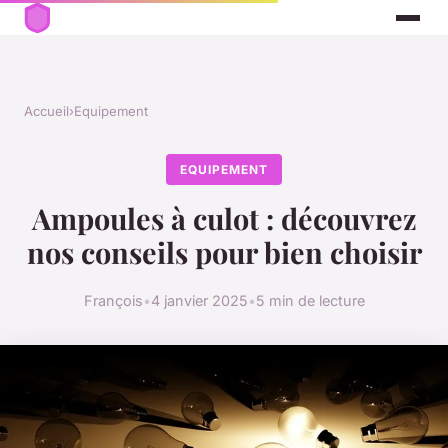
Accueil
›
Equipement
EQUIPEMENT
Ampoules à culot : découvrez
nos conseils pour bien choisir
François
•
4 janvier 2025
•
5 min de lecture