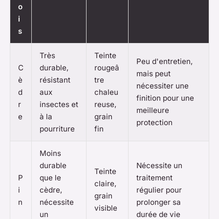
o
i
s
Très
Teinte
Peu d'entretien,
C
durable,
rougeâ
mais peut
è
résistant
tre
nécessiter une
d
aux
chaleu
finition pour une
r
insectes et
reuse,
meilleure
e
à la
grain
protection
pourriture
fin
Moins
durable
Nécessite un
Teinte
P
que le
traitement
claire,
i
cèdre,
régulier pour
grain
n
nécessite
prolonger sa
visible
un
durée de vie