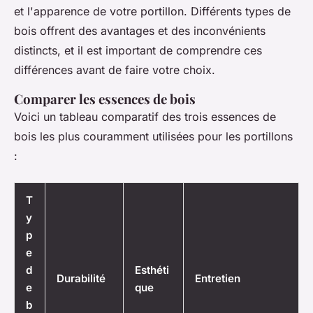
et l'apparence de votre portillon. Différents types de
bois offrent des avantages et des inconvénients
distincts, et il est important de comprendre ces
différences avant de faire votre choix.
Comparer les essences de bois
Voici un tableau comparatif des trois essences de
bois les plus couramment utilisées pour les portillons
:
T
y
p
e
d
Esthéti
Durabilité
Entretien
e
que
b