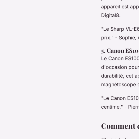
appareil est app
Digital8.
"Le Sharp VL-E6
prix."
- Sophie, 
5. Canon ES1
Le Canon ES100
d'occasion pour
durabilité, cet 
magnétoscope d
"Le Canon ES100
centime."
- Pier
Comment ch