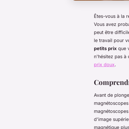
Êtes-vous à la 
Vous avez proba
peut être diffic
le travail pour 
petits prix
que v
n'hésitez pas à 
prix doux
.
Comprendre
Avant de plonger
magnétoscopes v
magnétoscopes v
d'image supérieu
magnétique plus 