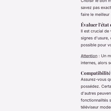
Choisir le bon 
savez pas exact
faire le meilleur
Évaluer l'état 
Il est crucial d
signes d'usure,
possible pour v
Attention
: Un m
internes, alors s
Compatibilité 
Assurez-vous qu
possédez. Certa
d'autres peuvent
fonctionnalités 
téléviseur mode