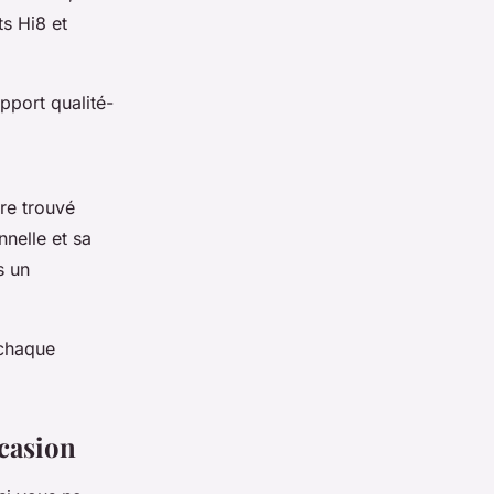
ts Hi8 et
pport qualité-
re trouvé
nelle et sa
s un
 chaque
casion