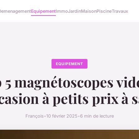
Demenagement
Equipement
Immo
Jardin
Maison
Piscine
Travaux
EQUIPEMENT
 5 magnétoscopes vid
casion à petits prix à s
François
•
10 février 2025
•
6 min de lecture