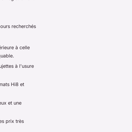
jours recherchés
rieure à celle
quable.
jettes à l'usure
mats Hi8 et
eux et une
s prix très