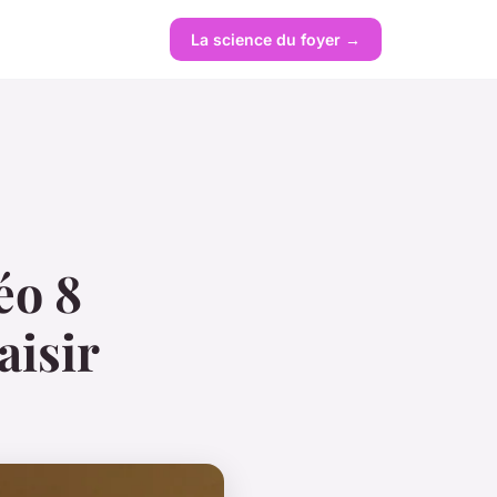
La science du foyer →
éo 8
aisir