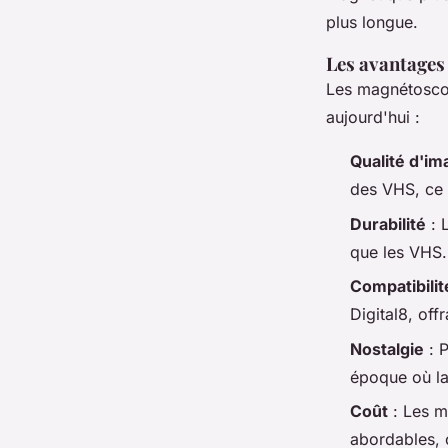
plus longue.
Les avantages
Les magnétoscop
aujourd'hui :
Qualité d'im
des VHS, ce 
Durabilité
: 
que les VHS.
Compatibilit
Digital8, offr
Nostalgie
: P
époque où la 
Coût
: Les m
abordables, c