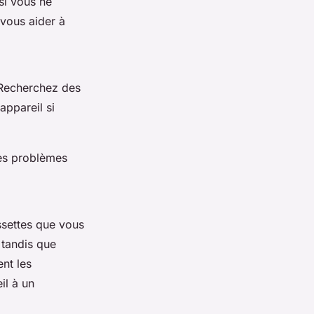
si vous ne
vous aider à
. Recherchez des
ppareil si
des problèmes
settes que vous
 tandis que
ent les
il à un