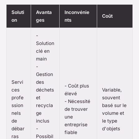
Soluti
Avanta
Inconvénie
Coût
on
ges
nts
-
Solution
clé en
main
-
Gestion
Servi
des
- Coût plus
ces
déchets
Variable,
élevé
profe
et
souvent
- Nécessité
ssion
recycla
basé sur le
de trouver
nels
ge
volume et
une
de
inclus
le type
entreprise
débar
-
d'objets
fiable
ras
Possibil