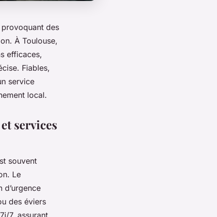
, provoquant des
ion. À Toulouse,
s efficaces,
cise. Fiables,
un service
nement local.
et services
est souvent
on. Le
n d’urgence
ou des éviers
7j/7, assurant