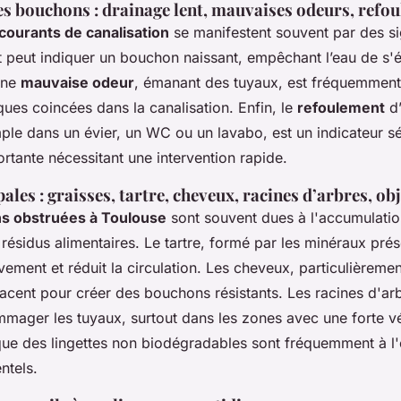
 bouchons : drainage lent, mauvaises odeurs, refo
ourants de canalisation
se manifestent souvent par des si
t peut indiquer un bouchon naissant, empêchant l’eau de s'
Une
mauvaise odeur
, émanant des tuyaux, est fréquemment
ues coincées dans la canalisation. Enfin, le
refoulement
d’
ple dans un évier, un WC ou un lavabo, est un indicateur s
rtante nécessitant une intervention rapide.
ales : graisses, tartre, cheveux, racines d’arbres, ob
ns obstruées à Toulouse
sont souvent dues à l'accumulatio
 résidus alimentaires. Le tartre, formé par les minéraux prés
vement et réduit la circulation. Les cheveux, particulièremen
lacent pour créer des bouchons résistants. Les racines d'ar
ommager les tuyaux, surtout dans les zones avec une forte vé
 que des lingettes non biodégradables sont fréquemment à l'
ntels.