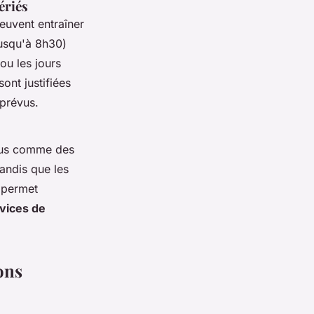
ériés
euvent entraîner
jusqu'à 8h30)
ou les jours
ont justifiées
prévus.
idus comme des
tandis que les
e permet
rvices de
ons