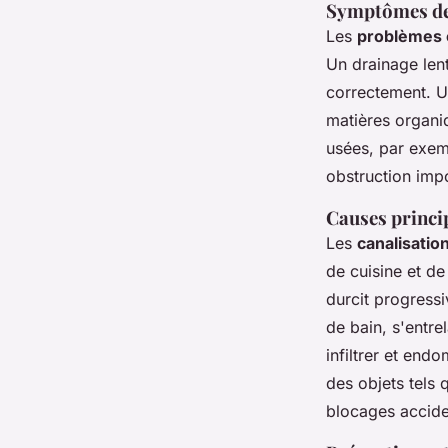
Symptômes des
Les
problèmes c
Un drainage len
correctement. 
matières organiq
usées, par exem
obstruction impo
Causes princip
Les
canalisatio
de cuisine et de
durcit progressi
de bain, s'entre
infiltrer et end
des objets tels
blocages accide