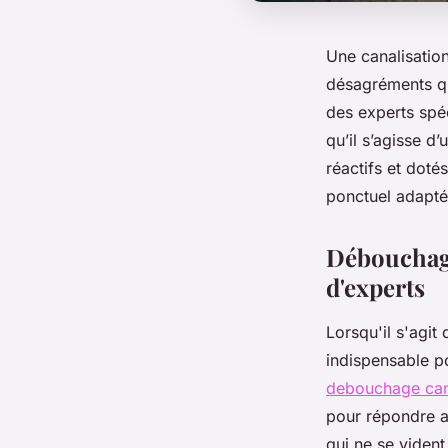
Une canalisatio
désagréments qu
des experts spé
qu’il s’agisse d
réactifs et doté
ponctuel adapté 
Débouchage
d'experts
Lorsqu'il s'agit
indispensable p
debouchage cana
pour répondre a
qui ne se vident