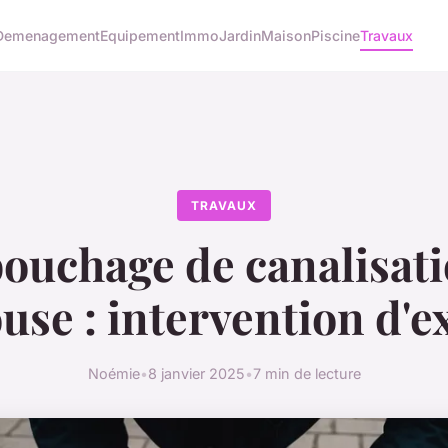
Demenagement
Equipement
Immo
Jardin
Maison
Piscine
Travaux
TRAVAUX
ouchage de canalisati
use : intervention d'e
Noémie
•
8 janvier 2025
•
7 min de lecture