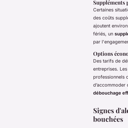
Suppléments po
Certaines situa
des coûts suppl
ajoutent environ
fériés, un
suppl
par l'engagemen
Options écono
Des tarifs de d
entreprises. Les
professionnels o
d’accommoder di
débouchage eff
Signes d'al
bouchées