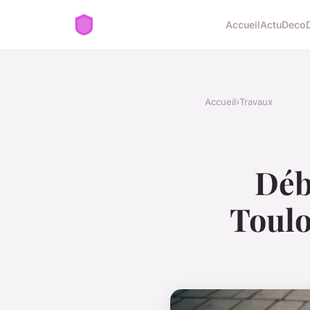
Accueil
Actu
Deco
Accueil
›
Travaux
Déb
Toulo