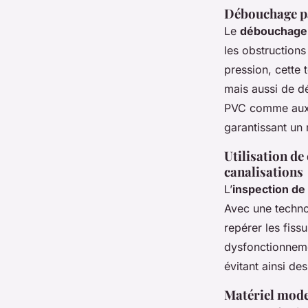
Débouchage pa
Le
débouchage 
les obstructions
pression, cette 
mais aussi de d
PVC comme aux c
garantissant un
Utilisation de
canalisations
L’
inspection de
Avec une techno
repérer les fiss
dysfonctionneme
évitant ainsi de
Matériel mode