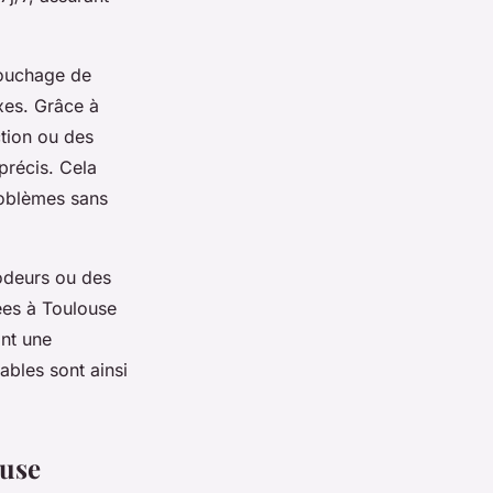
bouchage de
xes. Grâce à
ction ou des
précis. Cela
roblèmes sans
odeurs ou des
ées à Toulouse
ant une
rables sont ainsi
ouse