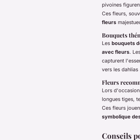
pivoines figuren
Ces fleurs, souv
fleurs
majestueu
Bouquets thém
Les
bouquets d
avec fleurs
. Le
capturent l'esse
vers les dahlias
Fleurs recom
Lors d'occasio
longues tiges, t
Ces fleurs jouen
symbolique des
Conseils p