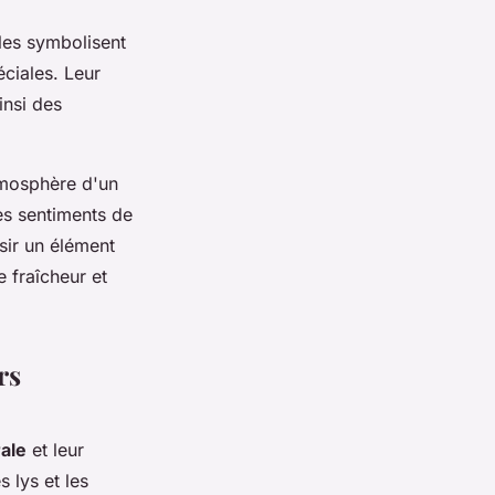
lles symbolisent
ciales. Leur
insi des
tmosphère d'un
es sentiments de
isir un élément
 fraîcheur et
rs
rale
et leur
s lys et les