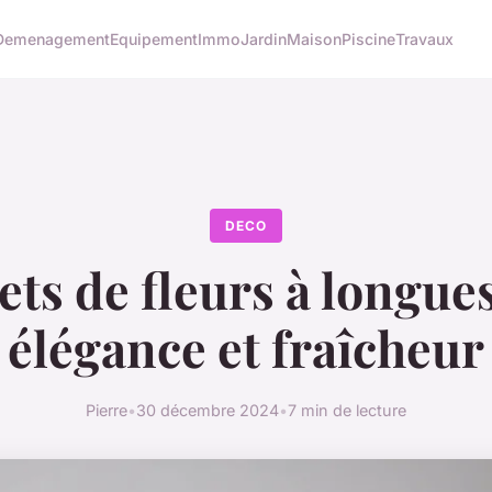
Demenagement
Equipement
Immo
Jardin
Maison
Piscine
Travaux
DECO
ts de fleurs à longues 
élégance et fraîcheur
Pierre
•
30 décembre 2024
•
7 min de lecture