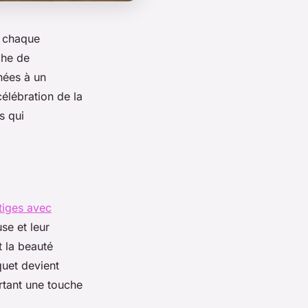
à chaque
che de
inées à un
élébration de la
s qui
tiges avec
se et leur
t la beauté
quet devient
ortant une touche