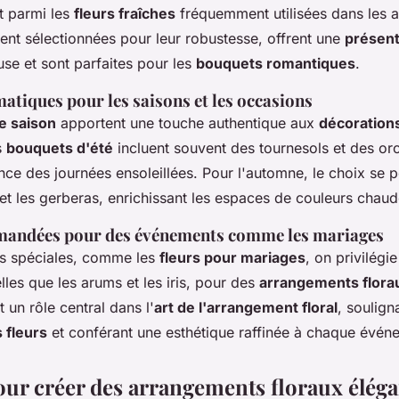
t parmi les
fleurs fraîches
fréquemment utilisées dans les 
ent sélectionnées pour leur robustesse, offrent une
présent
se et sont parfaites pour les
bouquets romantiques
.
atiques pour les saisons et les occasions
e saison
apportent une touche authentique aux
décorations
s
bouquets d'été
incluent souvent des tournesols et des orc
nce des journées ensoleillées. Pour l'automne, le choix se 
 et les gerberas, enrichissant les espaces de couleurs chaud
mandées pour des événements comme les mariages
ns spéciales, comme les
fleurs pour mariages
, on privilégie
elles que les arums et les iris, pour des
arrangements flora
t un rôle central dans l'
art de l'arrangement floral
, soulign
 fleurs
et conférant une esthétique raffinée à chaque évén
our créer des arrangements floraux éléga