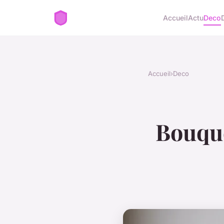
Accueil
Actu
Deco
Accueil
›
Deco
Bouque