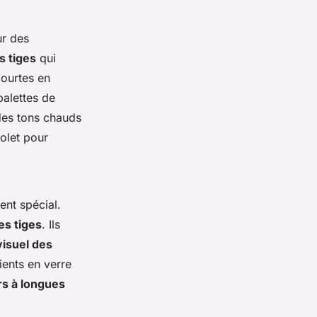
ur des
s tiges
qui
ourtes en
palettes de
des tons chauds
olet pour
nt spécial.
es tiges
. Ils
visuel des
ents en verre
rs à longues