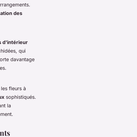
arrangements.
ation des
 d'intérieur
hidées, qui
porte davantage
es.
 les fleurs à
ux
sophistiqués.
ant la
ement.
nts