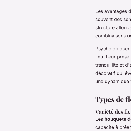
Les avantages de
souvent des sen
structure allon
combinaisons un
Psychologiqueme
lieu. Leur prés
tranquillité et 
décoratif qui év
une dynamique v
Types de fl
Variété des fl
Les
bouquets de
capacité à crée