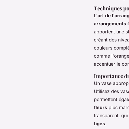
Techniques po
L'
art de l'arran
arrangements f
apportent une s
créant des nive
couleurs complé
comme l'orange 
accentuer le con
Importance du
Un vase appropr
Utilisez des vas
permettent égale
fleurs
plus marq
transparent, qui
tiges
.