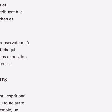
 et
tribuent à la
îches et
 conservateurs à
tiels
qui
ans exposition
réussi.
urs
t l'esprit par
u toute autre
xemple, un