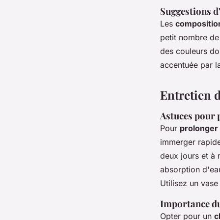
Suggestions d
Les
composition
petit nombre d
des couleurs dou
accentuée par la
Entretien d
Astuces pour p
Pour
prolonger 
immerger rapidem
deux jours et à 
absorption d'ea
Utilisez un vase
Importance du
Opter pour un
c