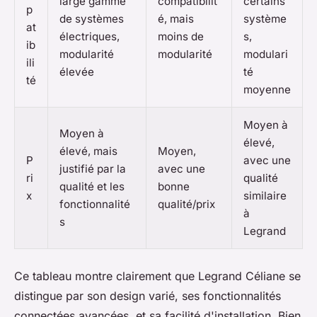
large gamme
compatibilit
certains
p
de systèmes
é, mais
système
at
électriques,
moins de
s,
ib
modularité
modularité
modulari
ili
élevée
té
té
moyenne
Moyen à
Moyen à
élevé,
élevé, mais
Moyen,
P
avec une
justifié par la
avec une
ri
qualité
qualité et les
bonne
x
similaire
fonctionnalité
qualité/prix
à
s
Legrand
Ce tableau montre clairement que Legrand Céliane se
distingue par son design varié, ses fonctionnalités
connectées avancées, et sa facilité d'installation. Bien