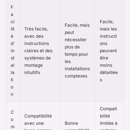
F
a
ci
Facile,
Facile, mais
lit
Très facile,
mais les
peut
é
avec des
instructi
nécessiter
d'
instructions
ons
plus de
in
claires et des
peuvent
temps pour
st
systèmes de
être
les
al
montage
moins
installations
la
intuitifs
détaillée
complexes
ti
s
o
n
Compati
C
Compatibilité
bilité
o
avec une
Bonne
limitée à
m