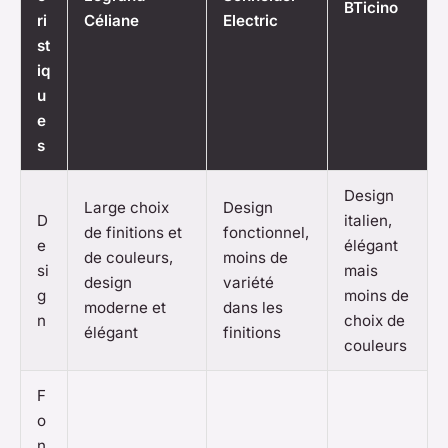
BTicino
ri
Céliane
Electric
st
iq
u
e
s
Design
Large choix
Design
D
italien,
de finitions et
fonctionnel,
e
élégant
de couleurs,
moins de
si
mais
design
variété
g
moins de
moderne et
dans les
n
choix de
élégant
finitions
couleurs
F
o
n