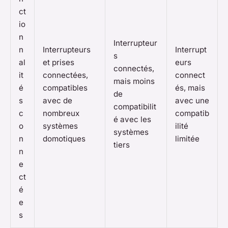
ct
io
n
Interrupteur
n
Interrupteurs
Interrupt
s
al
et prises
eurs
connectés,
it
connectées,
connect
mais moins
é
compatibles
és, mais
de
s
avec de
avec une
compatibilit
c
nombreux
compatib
é avec les
o
systèmes
ilité
systèmes
n
domotiques
limitée
tiers
n
e
ct
é
e
s